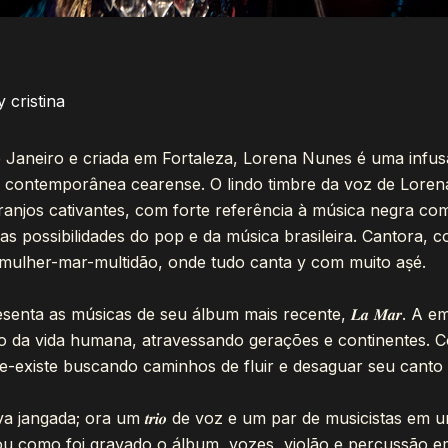
By
cristina
de Janeiro e criada em Fortaleza, Lorena Nunes é uma infu
ontemporânea cearense. O lindo timbre da voz de Lorena c
anjos cativantes, com forte referência à música negra com
sas possibilidades do pop e da música brasileira. Cantora, 
 mulher-mar-multidão, onde tudo canta y com muito aṣé.
a as músicas de seu álbum mais recente, 𝑳𝒂 𝑴𝒂𝒓. A e
 da vida humana, atravessando gerações e continentes. Com
 re-existe buscando caminhos de fluir e desaguar seu cant
rava jangada; ora um 𝒕𝒓𝒊𝒐 de voz e um par de musicistas 
u como foi gravado o álbum, vozes, violão e percussão em siner