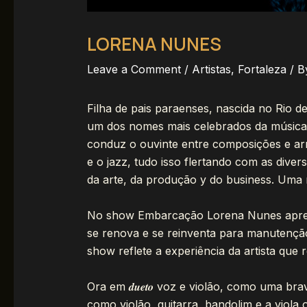
LORENA NUNES
Leave a Comment
/
Artistas
,
Fortaleza
/ 
Filha de pais paraenses, nascida no Rio 
um dos nomes mais celebrados da música c
conduz o ouvinte entre composições e arr
e o jazz, tudo isso flertando com as diver
da arte, da produção y do business. Uma
No show Embarcação Lorena Nunes apresent
se renova e se reinventa para manutenção
show reflete a experiência da artista que
Ora em 𝒅𝒖𝒆𝒕𝒐 voz e violão, como uma b
como violão, guitarra, bandolim e a viola o