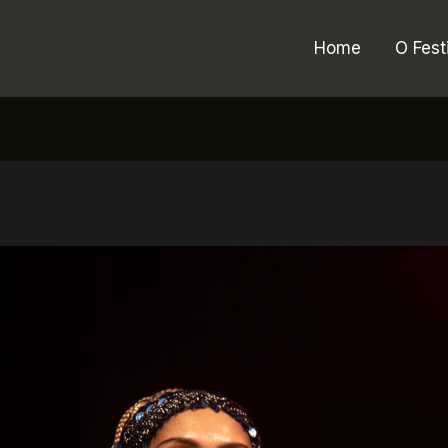
Home
O Fest