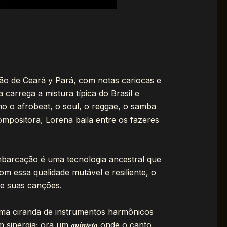
são de Ceará y Pará, com notas cariocas e
arrega a mistura típica do Brasil e
o o afrobeat, o soul, o reggae, o samba
compositora, Lorena baila entre os fazeres
mbarcação é uma tecnologia ancestral que
 essa qualidade mutável e resiliente, o
o e suas canções.
em uma ciranda de instrumentos harmônicos
gia; ora um 𝒒𝒖𝒊𝒏𝒕𝒆𝒕𝒐 onde o canto